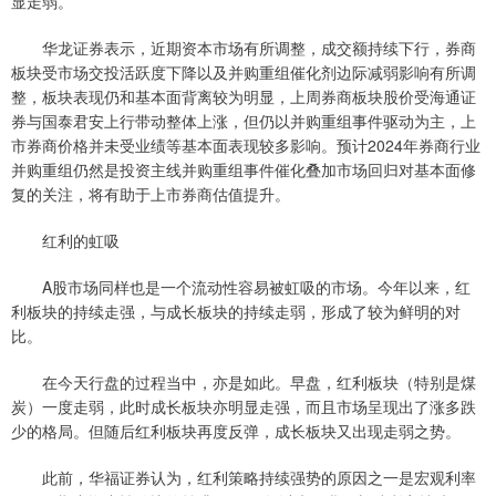
显走弱。
华龙证券表示，近期资本市场有所调整，成交额持续下行，券商
板块受市场交投活跃度下降以及并购重组催化剂边际减弱影响有所调
整，板块表现仍和基本面背离较为明显，上周券商板块股价受海通证
券与国泰君安上行带动整体上涨，但仍以并购重组事件驱动为主，上
市券商价格并未受业绩等基本面表现较多影响。预计2024年券商行业
并购重组仍然是投资主线并购重组事件催化叠加市场回归对基本面修
复的关注，将有助于上市券商估值提升。
红利的虹吸
A股市场同样也是一个流动性容易被虹吸的市场。今年以来，红
利板块的持续走强，与成长板块的持续走弱，形成了较为鲜明的对
比。
在今天行盘的过程当中，亦是如此。早盘，红利板块（特别是煤
炭）一度走弱，此时成长板块亦明显走强，而且市场呈现出了涨多跌
少的格局。但随后红利板块再度反弹，成长板块又出现走弱之势。
此前，华福证券认为，红利策略持续强势的原因之一是宏观利率