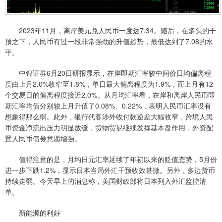
2023年11月，离岸美元兑人民币一度达7.34。随后，在多头的干
预之下，人民币有过一段非常强劲的升值趋势，最低达到了7.08的水
平。
中银证券6月20日研报显示，在岸即期汇率较中间价日均偏离程
度由上月2.0%收窄至1.8%，单日最大偏离程度为1.9%，而上月有12
个交易日的偏离程度接近2.0%。从月均汇率看，在岸和离岸人民币即
期汇率均值分别较上月升值了0.08%、0.22%，表明人民币汇率没有
想象得那么弱。此外，银行代客涉外收付款逆差大幅收窄，跨境人民
币资金净流出压力明显放缓，货物贸易继续发挥基本盘作用，外资配
置人民币债券意愿增强。
值得注意的是，月均日元汇率延续了年初以来的贬值态势，5月份
进一步下跌1.2%，显示日本当局外汇干预收效甚微。另外，多边货币
持续走弱。今天早上的消息称，美国财政部将日本列入外汇监控清
单。
新能源的利好