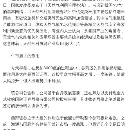
日，国家发改委发布了《天然气利用管理办法》。考虑到我国“少气”
的基本国情，《天然气利用管理办法》中优先类应用主要包括终端民
用类、基础设施类和交通类等民生和高附加值领域，其中油气电氢综
合能源供应项目、终端天然气掺氢示范项目等高精尖天然气安全高效
利用新业态为优先类应用。有业内人士认为，从氢能产业的角度看，
天然气与氢能相关的应用场景主要就是综合能源站以及掺氢类应用，
这意味着，天然气对氢能产业应用“敞大门”。
牛市旗手的作用
今天早盘，在反抽3000点的过程当中，券商股的作用依然明显。
而作用最大的是西部证券。该股早盘大幅开高之后，一度杀跌，随后
大幅拉升，但大涨走势并不稳固。
该公司公告称，公司基于自身发展需要，正在筹划以支付现金方
式收购国融证券股份有限公司控股权事项，具体收购股份比例以最终
签订的股份转让协议为准。
西部证券之于大盘的作用在于他能否带动整个券商板块走强。之
前，海通与国君的合并传闻曾让市场一度飙涨，但最近几个交易日明