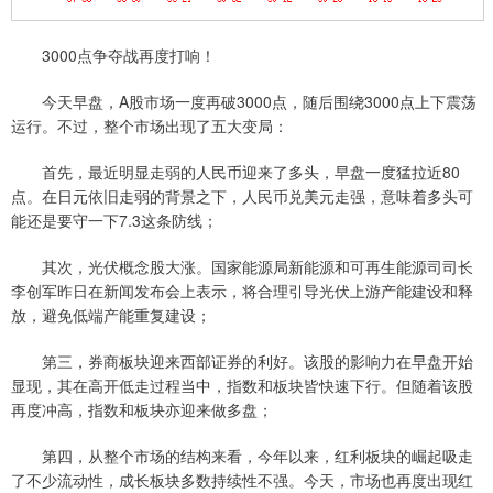
3000点争夺战再度打响！
今天早盘，A股市场一度再破3000点，随后围绕3000点上下震荡
运行。不过，整个市场出现了五大变局：
首先，最近明显走弱的人民币迎来了多头，早盘一度猛拉近80
点。在日元依旧走弱的背景之下，人民币兑美元走强，意味着多头可
能还是要守一下7.3这条防线；
其次，光伏概念股大涨。国家能源局新能源和可再生能源司司长
李创军昨日在新闻发布会上表示，将合理引导光伏上游产能建设和释
放，避免低端产能重复建设；
第三，券商板块迎来西部证券的利好。该股的影响力在早盘开始
显现，其在高开低走过程当中，指数和板块皆快速下行。但随着该股
再度冲高，指数和板块亦迎来做多盘；
第四，从整个市场的结构来看，今年以来，红利板块的崛起吸走
了不少流动性，成长板块多数持续性不强。今天，市场也再度出现红