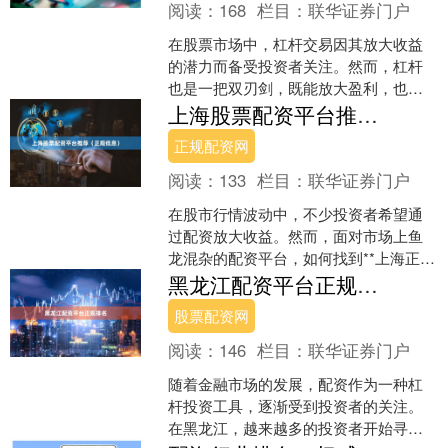
阅读：
168
栏目：
联华证券门户
在股票市场中，杠杆交易因其放大收益
的潜力而备受投资者关注。然而，杠杆
也是一把双刃剑，既能放大盈利，也能
加剧亏损。本文将为您详细解析股票杠
上海股票配资平台推荐（正规低息）
杆的申请条件、操作流程及....
正规配资网
阅读：
133
栏目：
联华证券门户
在股市行情波动中，不少投资者希望通
过配资放大收益。然而，面对市场上鱼
龙混杂的配资平台，如何找到**上海正规
低息**的配资渠道，成为投资者的核心关
黑龙江配资平台正规排名
切。本文将从资质....
股票配资网
阅读：
146
栏目：
联华证券门户
随着金融市场的发展，配资作为一种杠
杆投资工具，逐渐受到投资者的关注。
在黑龙江，越来越多的投资者开始寻求