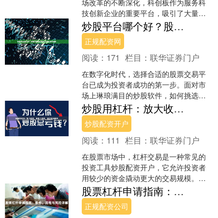
场改革的不断深化，科创板作为服务科
技创新企业的重要平台，吸引了大量投
资者的关注。然而，科创板股票的高波
炒股平台哪个好？股票交易软件推荐与安全选择指南
动性和投资门槛，也让不少....
正规配资网
阅读：
171
栏目：
联华证券门户
在数字化时代，选择合适的股票交易平
台已成为投资者成功的第一步。面对市
场上琳琅满目的炒股软件，如何挑选既
安全又功能强大的平台？本文将为您提
炒股用杠杆：放大收益，也放大风险，适合短线博弈
供全面的股票交易软件推荐....
炒股配资开户
阅读：
111
栏目：
联华证券门户
在股票市场中，杠杆交易是一种常见的
投资工具炒股配资开户，它允许投资者
用较少的资金撬动更大的交易规模。对
于追求高收益的短线交易者而言，杠杆
股票杠杆申请指南：条件、流程与风险详解
确实能够放大收益，但同时....
正规配资公司