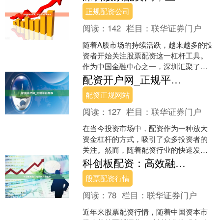
门槛要求，帮助投资者了解....
正规配资公司
阅读：
142
栏目：
联华证券门户
随着A股市场的持续活跃，越来越多的投
资者开始关注股票配资这一杠杆工具。
作为中国金融中心之一，深圳汇聚了众
多配资平台，但如何在鱼龙混杂的市场
配资开户网_正规平台推荐
中筛选出正规可靠的平台....
配资正规网站
阅读：
127
栏目：
联华证券门户
在当今投资市场中，配资作为一种放大
资金杠杆的方式，吸引了众多投资者的
关注。然而，随着配资行业的快速发
展，市场上也出现了不少不合规的平
科创板配资：高效融资新选择
台，给投资者带来了风险。因此....
股票配资行情
阅读：
78
栏目：
联华证券门户
近年来股票配资行情，随着中国资本市