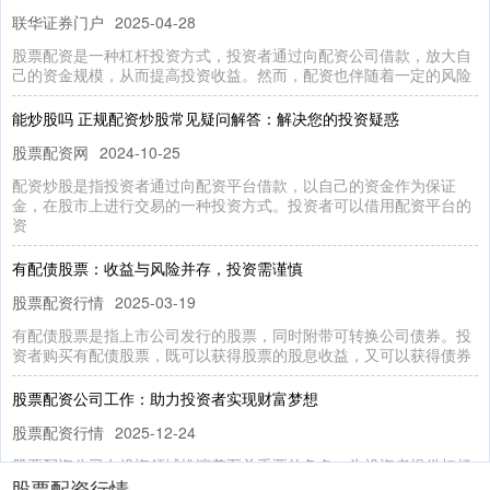
联华证券门户
2025-04-28
股票配资是一种杠杆投资方式，投资者通过向配资公司借款，放大自
己的资金规模，从而提高投资收益。然而，配资也伴随着一定的风险
能炒股吗 正规配资炒股常见疑问解答：解决您的投资疑惑
股票配资网
2024-10-25
配资炒股是指投资者通过向配资平台借款，以自己的资金作为保证
金，在股市上进行交易的一种投资方式。投资者可以借用配资平台的
资
有配债股票：收益与风险并存，投资需谨慎
股票配资行情
2025-03-19
有配债股票是指上市公司发行的股票，同时附带可转换公司债券。投
资者购买有配债股票，既可以获得股票的股息收益，又可以获得债券
股票配资公司工作：助力投资者实现财富梦想
股票配资行情
2025-12-24
股票配资公司在投资领域扮演着至关重要的角色，为投资者提供杠杆
股票配资行情
资金，助力他们实现财富梦想。配资公司通过向投资者提供资金，放