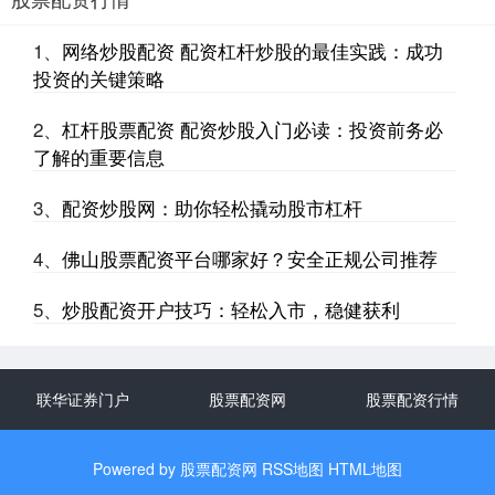
济南期货配资 武汉股票配资：助你投资无忧，财富增值
1、
网络炒股配资 配资杠杆炒股的最佳实践：成功
联华证券门户
2025-02-04
投资的关键策略
在瞬息万变的资本市场，股票投资已成为财富增值的重要途径。然
而，资金不足往往成为投资者的一大阻碍。武汉股票配资应运而生，
2、
杠杆股票配资 配资炒股入门必读：投资前务必
为
了解的重要信息
3、
配资炒股网：助你轻松撬动股市杠杆
4、
佛山股票配资平台哪家好？安全正规公司推荐
5、
炒股配资开户技巧：轻松入市，稳健获利
联华证券门户
股票配资网
股票配资行情
Powered by
股票配资网
RSS地图
HTML地图