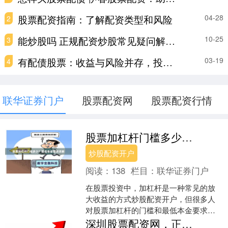
股票配资指南：了解配资类型和风险
04-28
2
能炒股吗 正规配资炒股常见疑问解答：解决您的投资疑惑
10-25
3
有配债股票：收益与风险并存，投资需谨慎
03-19
4
联华证券门户
股票配资网
股票配资行情
股票加杠杆门槛多少？最低本金要求详解
炒股配资开户
阅读：
138
栏目：
联华证券门户
在股票投资中，加杠杆是一种常见的放
大收益的方式炒股配资开户，但很多人
对股票加杠杆的门槛和最低本金要求并
不清楚。本文将详细解析股票加杠杆的
深圳股票配资网，正规平台实时评测