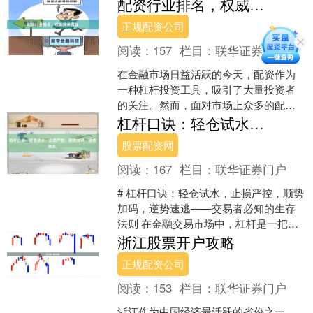
配资服务，但面对市场上众多的配资平
配资行业排名，权威榜单推荐
台，如何选择正规、安全、....
正规配资公司
阅读：
157
栏目：
联华证券门户
在金融市场日益活跃的今天，配资作为
一种杠杆投资工具，吸引了大量投资者
的关注。然而，面对市场上众多的配资
平台，如何选择一家安全、可靠、服务
杠杆口诀：轻仓试水，止损严控，顺势加码，逆势速逃。
优质的配资公司，成为投资....
股票配资网
阅读：
167
栏目：
联华证券门户
# 杠杆口诀：轻仓试水，止损严控，顺势
加码，逆势速逃——交易者必知的生存
法则 在金融交易市场中，杠杆是一把双
刃剑。它能放大收益，也能加速亏损。
浙江股票开户攻略
对于每一位交易者而....
正规配资公司
阅读：
153
栏目：
联华证券门户
浙江作为中国经济最活跃的省份之一，