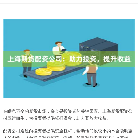
在瞬息万变的期货市场，资金是投资者的关键因素。上海期货配资公
司应运而生，为投资者提供杠杆资金，助力其放大收益。
配资公司通过向投资者提供资金杠杆，帮助他们以较小的本金撬动更
大的资金，从而提高投资收益。例如，如果投资者拥有10万元本金，