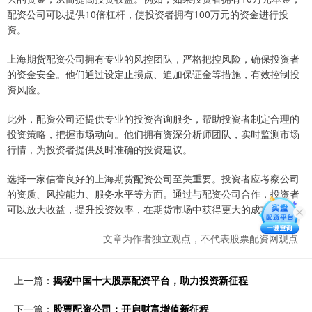
配资公司可以提供10倍杠杆，使投资者拥有100万元的资金进行投
资。
上海期货配资公司拥有专业的风控团队，严格把控风险，确保投资者
的资金安全。他们通过设定止损点、追加保证金等措施，有效控制投
资风险。
此外，配资公司还提供专业的投资咨询服务，帮助投资者制定合理的
投资策略，把握市场动向。他们拥有资深分析师团队，实时监测市场
行情，为投资者提供及时准确的投资建议。
选择一家信誉良好的上海期货配资公司至关重要。投资者应考察公司
的资质、风控能力、服务水平等方面。通过与配资公司合作，投资者
可以放大收益，提升投资效率，在期货市场中获得更大的成功。
文章为作者独立观点，不代表股票配资网观点
上一篇：
揭秘中国十大股票配资平台，助力投资新征程
下一篇：
股票配资公司：开启财富增值新征程