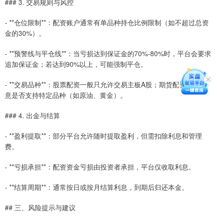
### 3. 交易规则与风控
- **仓位限制**：配资账户通常有单品种持仓比例限制（如不超过总资
金的30%）。
- **预警线与平仓线**：当亏损达到保证金的70%-80%时，平台会要求
追加保证金；若达到90%以上，可能强制平仓。
- **交易品种**：股票配资一般只允许交易主板A股；期货配资则需注
意是否支持特定品种（如原油、黄金）。
### 4. 出金与结算
- **盈利提取**：部分平台允许随时提取盈利，但需扣除利息和管理
费。
- **亏损承担**：配资资金亏损由投资者承担，平台仅收取利息。
- **结算周期**：通常按日或按月结算利息，到期后归还本金。
## 三、风险提示与建议