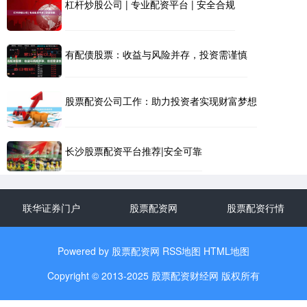
杠杆炒股公司 | 专业配资平台 | 安全合规
有配债股票：收益与风险并存，投资需谨慎
股票配资公司工作：助力投资者实现财富梦想
长沙股票配资平台推荐|安全可靠
联华证券门户
股票配资网
股票配资行情
Powered by
股票配资网
RSS地图
HTML地图
Copyright
© 2013-2025
股票配资财经网
版权所有