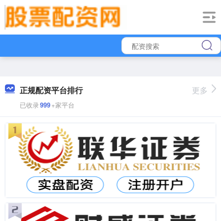
正规配资平台排行
更多
已收录
999
+家平台