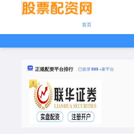
首页
正规配资平台排行
已收录
999
+家平台