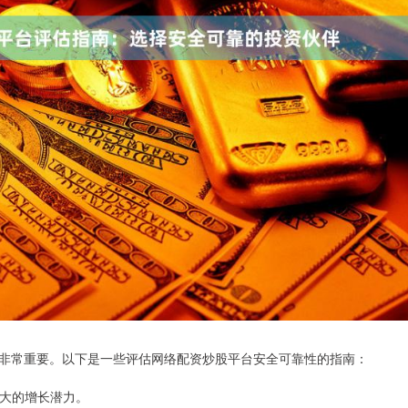
非常重要。以下是一些评估网络配资炒股平台安全可靠性的指南：
巨大的增长潜力。