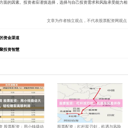
方面的因素。投资者应谨慎选择，选择与自己投资需求和风险承受能力相
文章为作者独立观点，不代表股票配资网观点
的资金渠道
聚投资智慧
资 股票配资：用小钱撬动
股票配资：杠杆双刃剑，机遇与风险