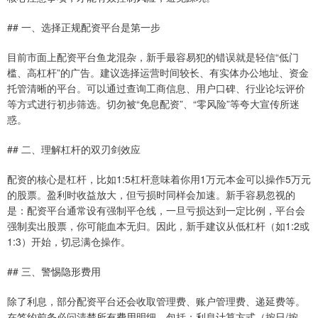
## 一、选择正规配资平台是第一步
目前市面上配资平台鱼龙混杂，新手最容易犯的错误就是轻信“低门
槛、高杠杆”的广告。建议选择运营时间较长、有实体办公地址、资金
托管清晰的平台。可以通过查询工商信息、用户口碑、行业论坛评价
等方式进行初步筛选。切勿被“免息配资”、“零风险”等夸大宣传所迷
惑。
## 二、理解杠杆的双刃剑效应
配资的核心是杠杆，比如1:5杠杆意味着你用1万元本金可以操作5万元
的股票。盈利时收益放大，但亏损时同样会加速。新手容易忽视的
是：配资平台通常设有强制平仓线，一旦亏损达到一定比例，平台会
强制卖出股票，你可能血本无归。因此，新手建议从低杠杆（如1:2或
1:3）开始，切忌满仓操作。
## 三、警惕隐形费用
除了利息，部分配资平台还会收取管理费、账户管理费、递延费等。
在签约前务必问清楚所有费用明细，包括：利息计算方式（按日/按