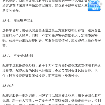
利息越多。但频繁交易对新手而言是致命的——不仅增加交易成本，
还容易在情绪波动中做出错误决策。建议新手以中短线为主，减少无
意义的操作。
## 七、注意账户安全
选择平台时，要确认资金是否通过第三方支付或银行存管，避免资金
直接打入个人账户。同时，不要将账户密码告知他人，定期修改密
码。如果平台出现提现困难、客服失联等情况，应立即停止操作并报
警。
## 八、不要借钱炒股
配资本身就是借钱炒股，新手千万不要再额外借钱或透支信用卡来追
加投资。配资炒股的风险已经很高，叠加负债只会让风险失控。记
住：股市投资应该是闲钱投资，而不是赌上身家性命。
## 总结
配资炒股是一把双刃剑，用好了可以加速资金积累，用不好则会血本
无归。新手在入市前，一定要先学习基础知识，选择正规平台，控制