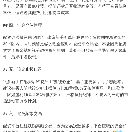
月）、是否有最低收费、提前还款是否收违约金等。有些平台看似利
率低，但通过其他费用变相提高成本。
## 四、学会仓位管理
配资炒股最忌讳“梭哈”。建议新手将单只股票的仓位控制在总资金的
30%以内，同时预留足够的现金应对补仓或平仓风险。不要因为配资
放大了资金就忽视分散投资的原则，重仓一只股票一旦遇到黑天鹅事
件，后果不堪设想。
## 五、设定止损止盈
很多新手在配资后容易产生“赌徒心态”，赢了想更多，亏了想翻本。
建议在买入前就设定好止损位（比如亏损8%无条件离场）和止盈位
（比如盈利15%-20%分批卖出）。严格执行纪律，不要因为一时的市
场波动而改变计划。
## 六、避免频繁交易
配资平台往往鼓励高频交易，因为交易次数越多，平台赚取的佣金和