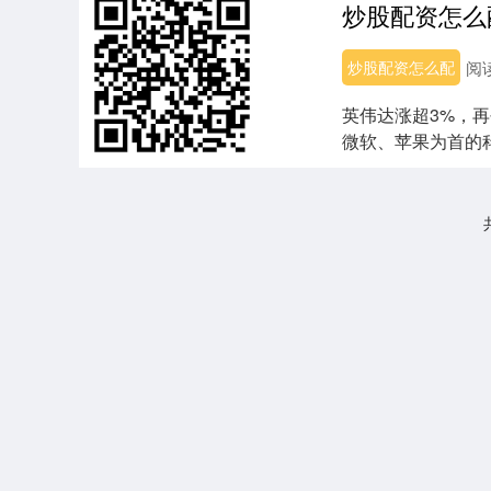
炒股配资怎么配
阅
英伟达涨超3%，再
微软、苹果为首的
元，几乎占据....