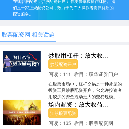
在线炒股配资，炒股配资开户,让你更快掌握操作脉搏。我
们是一家正规配资公司，致力于为广大操作者提供优质的
配资服务。
股票配资网 相关话题
炒股用杠杆：放大收益，也放大风险，适合短线博弈
炒股配资开户
阅读：
111
栏目：
联华证券门户
在股票市场中，杠杆交易是一种常见的
投资工具炒股配资开户，它允许投资者
用较少的资金撬动更大的交易规模。对
于追求高收益的短线交易者而言，杠杆
场内配资：放大收益，把握市场机遇
确实能够放大收益，但同时....
江苏股票配资
阅读：
135
栏目：
股票配资网